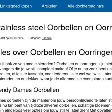
Linktegoed kopen
Artikelen
Alle dochterpagina's
tainless steel Oorbellen en Oor
atst op 03-03-2024
Categorie:
Fashion
lles over Oorbellen en Oorringe
 jij ook zo van mooie sieraden? Oorbellen en oorringen zijn nie
kvangers die jouw stijl compleet maken! Of je nu op zoek bent n
bellen, of iets er tussenin, voor iedereen is er wel wat wils! L
sieraden en ontdekken waar je de allermooiste exemplaren kunt
endy Dames Oorbellen
es oorbellen zijn dé manier om jouw persoonlijkheid te laten stra
je nu fan bent van tijdloze zilveren oorbellen,
schattige bloemen 
zijn eindeloos veel opties om jouw stijl te laten zien! Met opv