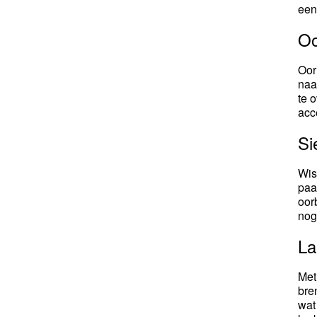
een
Oo
Oor
naa
te 
acc
Si
Wis
paa
oor
nog
La
Met
bre
wat