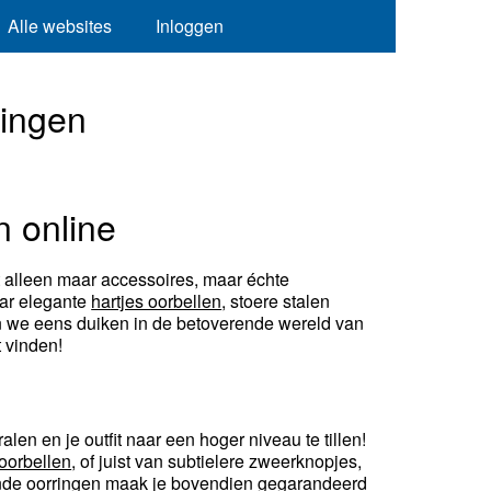
Alle websites
Inloggen
ringen
n online
t alleen maar accessoires, maar échte
aar elegante
hartjes oorbellen
, stoere stalen
aten we eens duiken in de betoverende wereld van
 vinden!
len en je outfit naar een hoger niveau te tillen!
oorbellen
, of juist van subtielere zweerknopjes,
allende oorringen maak je bovendien gegarandeerd