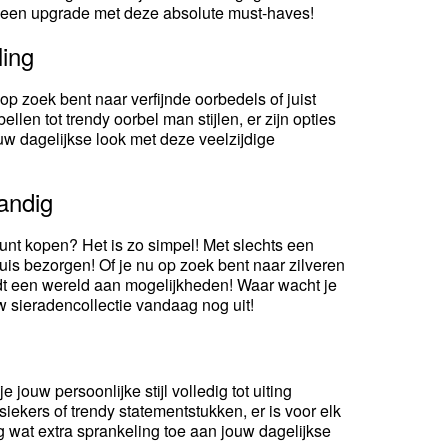
e een upgrade met deze absolute must-haves!
ling
u op zoek bent naar verfijnde oorbedels of juist
llen tot trendy oorbel man stijlen, er zijn opties
ouw dagelijkse look met deze veelzijdige
andig
kunt kopen? Het is zo simpel! Met slechts een
thuis bezorgen! Of je nu op zoek bent naar zilveren
iedt een wereld aan mogelijkheden! Waar wacht je
w sieradencollectie vandaag nog uit!
 jouw persoonlijke stijl volledig tot uiting
siekers of trendy statementstukken, er is voor elk
g wat extra sprankeling toe aan jouw dagelijkse