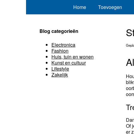
Home
Toevoegen
S
Blog categorieën
Electronica
Gepla
Fashion
Huis, tuin en wonen
A
Kunst en cultuur
Lifestyle
Zakelijk
Hou
bli
oor
oor
Tr
Dam
Of 
er 