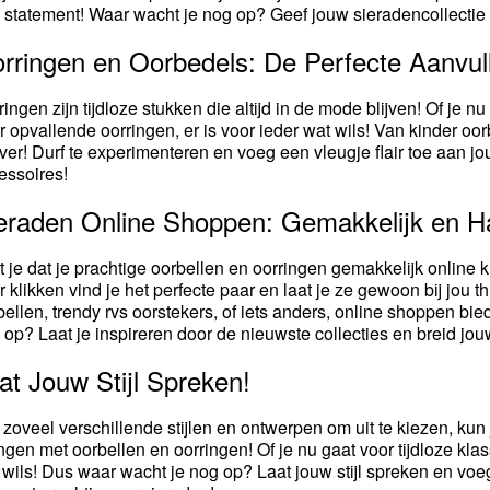
 statement! Waar wacht je nog op? Geef jouw sieradencollecti
rringen en Oorbedels: De Perfecte Aanvul
ringen zijn tijdloze stukken die altijd in de mode blijven! Of je n
r opvallende oorringen, er is voor ieder wat wils! Van kinder oorbe
over! Durf te experimenteren en voeg een vleugje flair toe aan j
essoires!
eraden Online Shoppen: Gemakkelijk en H
t je dat je prachtige oorbellen en oorringen gemakkelijk online 
r klikken vind je het perfecte paar en laat je ze gewoon bij jou 
bellen, trendy rvs oorstekers, of iets anders, online shoppen b
 op? Laat je inspireren door de nieuwste collecties en breid jou
at Jouw Stijl Spreken!
 zoveel verschillende stijlen en ontwerpen om uit te kiezen, kun je
ngen met oorbellen en oorringen! Of je nu gaat voor tijdloze klas
 wils! Dus waar wacht je nog op? Laat jouw stijl spreken en voe